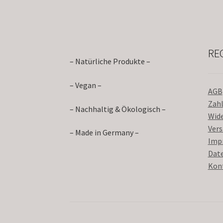
RE
– Natürliche Produkte –
– Vegan –
AGB
Zah
– Nachhaltig & Ökologisch –
Wid
Ver
– Made in Germany –
Imp
Dat
Kon