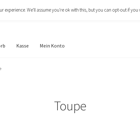
r experience. We'll assume you're ok with this, but you can opt-out if you 
orb
Kasse
Mein Konto
e
Toupe