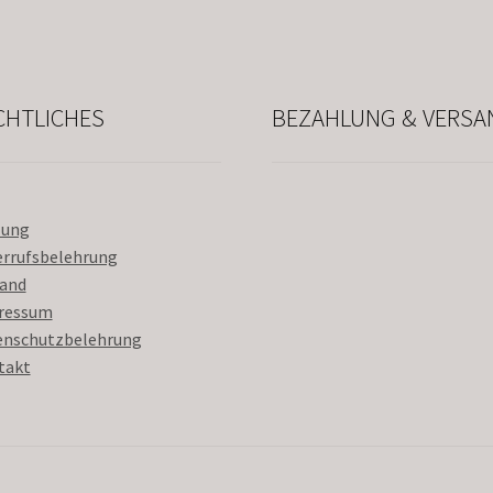
CHTLICHES
BEZAHLUNG & VERSA
lung
errufsbelehrung
sand
ressum
enschutzbelehrung
takt