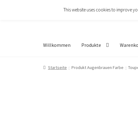
This website uses cookies to improve you
Zur
Zum
Navigation
Inhalt
springen
springen
Willkommen
Produkte
Warenk
Startseite
Produkt Augenbrauen Farbe
Toup