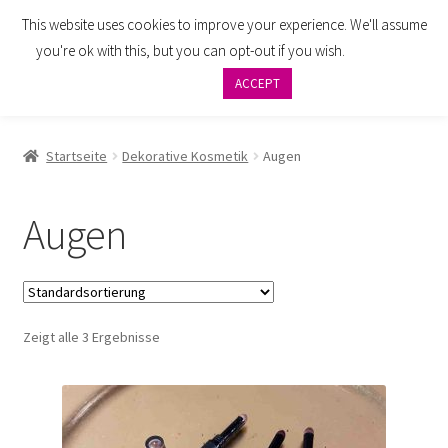
This website uses cookies to improve your experience. We'll assume
Zur
Zum
Menü
you're ok with this, but you can opt-out if you wish.
Cookie
Navigation
Inhalt
settings
ACCEPT
springen
springen
AGB
Startseite
Dekorative Kosmetik
Augen
Zahlung
Augen
Widerrufsbelehrung
Versand
Zeigt alle 3 Ergebnisse
Impressum
Datenschutzbelehrung
Kontakt