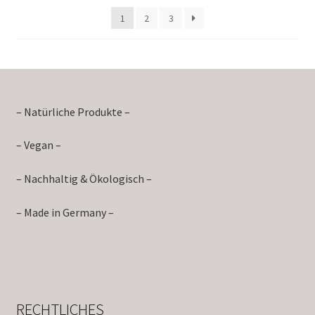
1
2
3
– Natürliche Produkte –
– Vegan –
– Nachhaltig & Ökologisch –
– Made in Germany –
RECHTLICHES