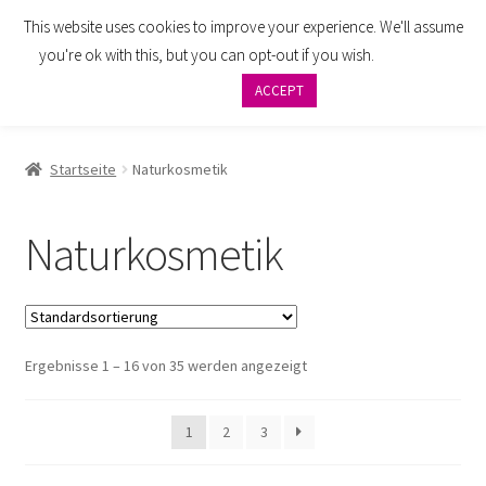
This website uses cookies to improve your experience. We'll assume
Zur
Zum
Menü
you're ok with this, but you can opt-out if you wish.
Cookie
Navigation
Inhalt
settings
ACCEPT
springen
springen
AGB
Startseite
Naturkosmetik
Zahlung
Naturkosmetik
Widerrufsbelehrung
Versand
Ergebnisse 1 – 16 von 35 werden angezeigt
Impressum
Datenschutzbelehrung
1
2
3
Kontakt