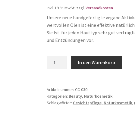
inkl. 19 % MwSt.
zzgl.
Versandkosten
Unsere neue handgefertigte vegane Aktivko
wertvollen Ölen ist eine effektive natürl
Sie Ist für jeden Hauttyp sehr gut verträg
und Entzündungen vor.
Aktivkohle
In den Warenkorb
Gesichtsseife
Menge
Artikelnummer:
CC-030
Kategorien:
Beauty
,
Naturkosmetik
Schlagwörter:
Gesichtspflege
,
Naturkosmetik
,