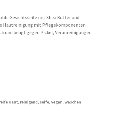
hle Gesichtsseife mit Shea Butter und
iche Hautreinigung mit Pflegekomponenten.
lich und beugt gegen Pickel, Verunreinigungen
reife Haut
,
reinigend
,
seife
,
vegan
,
waschen