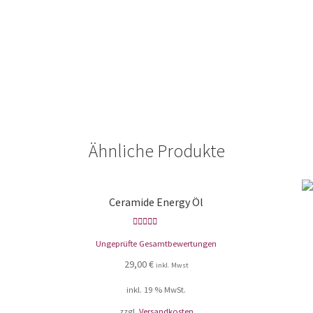
Ähnliche Produkte
Ceramide Energy Öl
Bewertet mit
Ungeprüfte Gesamtbewertungen
5.00
von 5
29,00
€
inkl. Mwst
inkl. 19 % MwSt.
zzgl.
Versandkosten