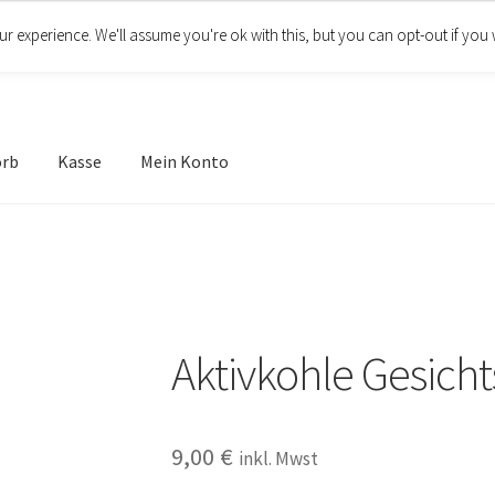
r experience. We'll assume you're ok with this, but you can opt-out if you 
orb
Kasse
Mein Konto
Aktivkohle Gesicht
9,00
€
inkl. Mwst