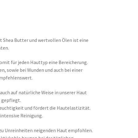
 Shea Butter und wertvollen Ölen ist eine
ten.
omit für jeden Hauttyp eine Bereicherung.
n, sowie bei Wunden und auch bei einer
empfehlenswert.
 auch auf natürliche Weise in unserer Haut
 gepflegt.
uchtigkeit und fördert die Hautelastizität.
 intensive Reinigung.
 zu Unreinheiten neigenden Haut empfohlen.
Aktivkohle beugen bei der täglichen