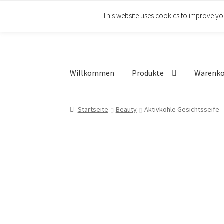
This website uses cookies to improve you
Zur
Zum
Navigation
Inhalt
springen
springen
Willkommen
Produkte
Warenk
Startseite
Beauty
Aktivkohle Gesichtsseife