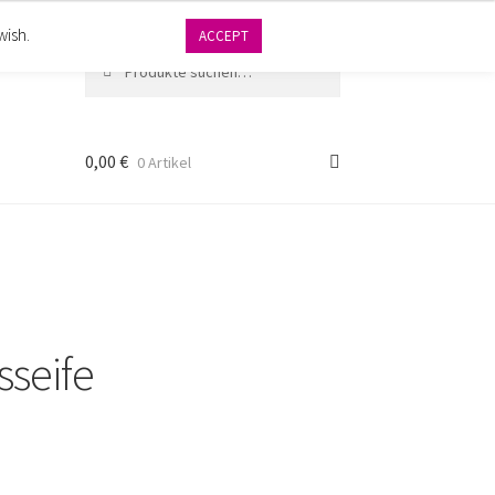
wish.
Cookie settings
ACCEPT
Suche
Suche
nach:
0,00
€
0 Artikel
sseife