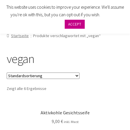
This website uses cookies to improve your experience. We'll assume
Zur
Zum
Menü
you're ok with this, but you can opt-out if you wish.
Cookie
Navigation
Inhalt
settings
ACCEPT
springen
springen
AGB
Startseite
Produkte verschlagwortet mit „vegan“
Zahlung
vegan
Widerrufsbelehrung
Versand
Zeigt alle 6 Ergebnisse
Impressum
Datenschutzbelehrung
Aktivkohle Gesichtsseife
Kontakt
9,00
€
inkl. Mwst