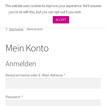
This website uses cookies to improve your experience. We'll assume
Zur
Zum
Menü
you're ok with this, but you can opt-out if you wish.
Cookie
Navigation
Inhalt
settings
ACCEPT
springen
springen
AGB
Startseite
Mein Konto
Zahlung
Mein Konto
Widerrufsbelehrung
Versand
Anmelden
Impressum
Benutzername oder E-Mail-Adresse
*
Datenschutzbelehrung
Passwort
*
Kontakt