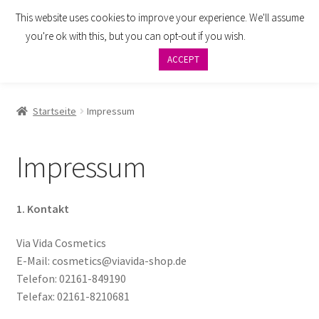
This website uses cookies to improve your experience. We'll assume
Zur
Zum
Menü
you're ok with this, but you can opt-out if you wish.
Cookie
Navigation
Inhalt
settings
ACCEPT
springen
springen
AGB
Startseite
Impressum
Zahlung
Impressum
Widerrufsbelehrung
Versand
1. Kontakt
Impressum
Via Vida Cosmetics
E-Mail: cosmetics@viavida-shop.de
Telefon: 02161-849190
Datenschutzbelehrung
Telefax: 02161-8210681
Kontakt