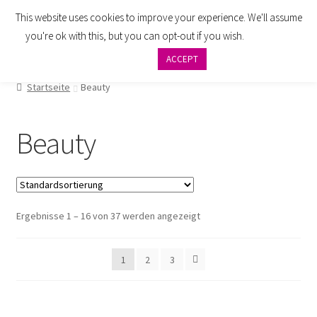
This website uses cookies to improve your experience. We'll assume
Zur
Zum
Menü
you're ok with this, but you can opt-out if you wish.
Cookie
Navigation
Inhalt
settings
ACCEPT
springen
springen
AGB
Startseite
Beauty
Zahlung
Beauty
Widerrufsbelehrung
Versand
Ergebnisse 1 – 16 von 37 werden angezeigt
Impressum
Datenschutzbelehrung
1
2
3
Kontakt