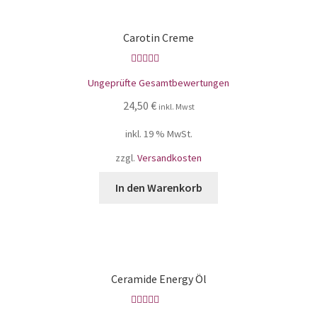
Carotin Creme
Bewertet mit
Ungeprüfte Gesamtbewertungen
5.00
von 5
24,50
€
inkl. Mwst
inkl. 19 % MwSt.
zzgl.
Versandkosten
In den Warenkorb
Ceramide Energy Öl
Bewertet mit