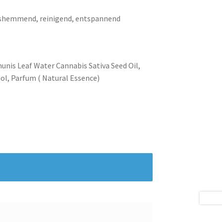
gshemmend, reinigend, entspannend
munis Leaf Water
Cannabis Sativa Seed Oil,
l, Parfum ( Natural Essence)