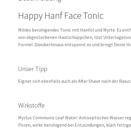
Happy Hanf Face Tonic
Mildes beruhigendes Tonic mit Hanföl und Myrte.
Es e
ntf
von abgestorbenen
Hautschüppchen, löst Unterlagerung
Formel.
Darüberhinaus e
ntspannt es und bringt Deine Ha
Unser Tipp
Eignet sich ebenfalls auch als After Shave nach der Rasur
Wirkstoffe
Myrtus Communis Leaf Water: Antiseptisches Wasser
r
eg
Poren,
wirkt beruhigend bei Entzündungen, klärt fettige