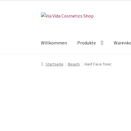
Zur
Zum
Navigation
Inhalt
springen
springen
Willkommen
Produkte
Warenk
Startseite
Beauty
Hanf Face Tonic