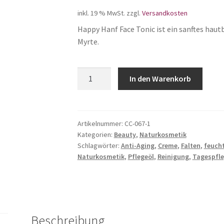
inkl. 19 % MwSt.
zzgl.
Versandkosten
Happy Hanf Face Tonic ist ein sanftes hau
Myrte.
Hanf
In den Warenkorb
Face
Tonic
Menge
Artikelnummer:
CC-067-1
Kategorien:
Beauty
,
Naturkosmetik
Schlagwörter:
Anti-Aging
,
Creme
,
Falten
,
feuch
Naturkosmetik
,
Pflegeöl
,
Reinigung
,
Tagespfl
Beschreibung