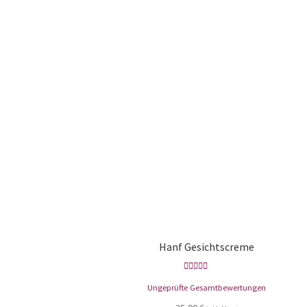
Hanf Gesichtscreme
Bewertet mit
Ungeprüfte Gesamtbewertungen
5.00
von 5