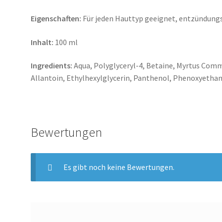
Eigenschaften:
Für jeden Hauttyp geeignet, entzündun
Inhalt:
100 ml
Ingredients:
Aqua, Polyglyceryl-4, Betaine, Myrtus Com
Allantoin, Ethylhexylglycerin,
Panthenol, Phenoxyethano
Bewertungen
Es gibt noch keine Bewertungen.