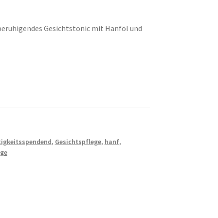
tberuhigendes Gesichtstonic mit Hanföl und
tigkeitsspendend
,
Gesichtspflege
,
hanf
,
ege