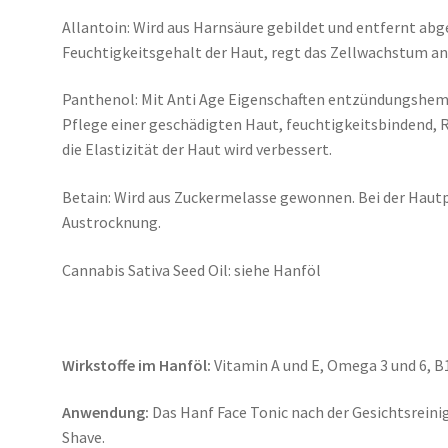
Allantoin: Wird aus Harnsäure gebildet
und e
ntfernt abg
Feuchtigkeitsgehalt
der Haut, regt das Zellwachstum an
Panthenol: Mit Anti Age Eigenschaften
e
ntzündungshemm
Pflege
einer geschädigten Haut, feuchtigkeitsbindend,
die Elastizität der Haut wird verbessert.
Betain: Wird aus Zuckermelasse gewonnen.
Bei der Hautp
Austrocknung.
Cannabis Sativa Seed Oil: siehe Hanföl
Wirkstoffe im Hanföl:
Vitamin A und E, Omega 3 und 6, B1
Anwendung:
Das Hanf Face Tonic nach der Gesichtsreinig
Shave.