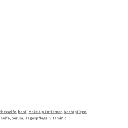
chtsseife
,
hanf
,
Make-Up Entferner
,
Nachtpflege
,
,
seife
,
Serum
,
Tagespflege
,
vitamin c