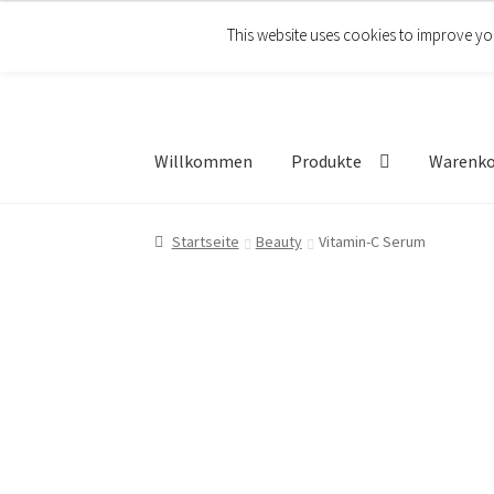
This website uses cookies to improve you
Zur
Zum
Navigation
Inhalt
springen
springen
Willkommen
Produkte
Warenk
Startseite
Beauty
Vitamin-C Serum