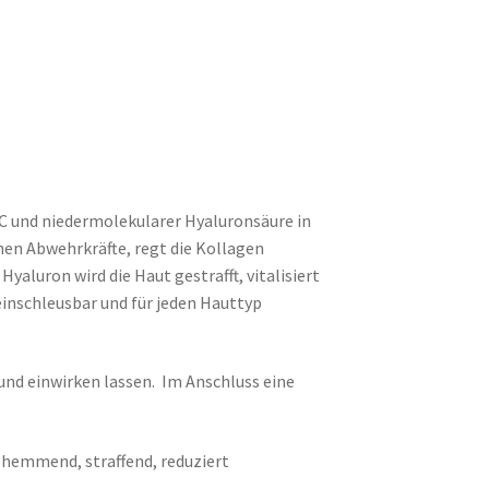
C
und niedermolekularer Hyaluronsäure in
nen Abwehrkräfte,
regt die Kollagen
Hyaluron wird die Haut gestrafft,
vitalisiert
einschleusbar
und für jeden Hauttyp
 und einwirken
lassen. Im Anschluss eine
shemmend, straffend, reduziert