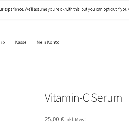
r experience. We'll assume you're ok with this, but you can opt-out if you 
orb
Kasse
Mein Konto
Vitamin-C Serum
25,00
€
inkl. Mwst