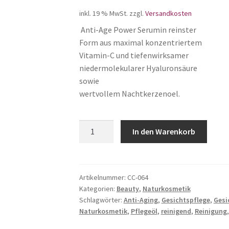
inkl. 19 % MwSt.
zzgl.
Versandkosten
Anti-Age Power Serumin reinster
Form aus maximal konzentriertem
Vitamin-C und tiefenwirksamer
niedermolekularer Hyaluronsäure
sowie
wertvollem Nachtkerzenoel.
Vitamin-
In den Warenkorb
C
Serum
Menge
Artikelnummer:
CC-064
Kategorien:
Beauty
,
Naturkosmetik
Schlagwörter:
Anti-Aging
,
Gesichtspflege
,
Gesi
Naturkosmetik
,
Pflegeöl
,
reinigend
,
Reinigung