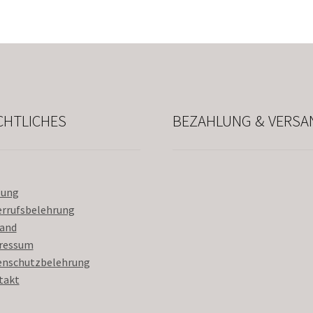
CHTLICHES
BEZAHLUNG & VERSA
lung
errufsbelehrung
sand
ressum
enschutzbelehrung
takt