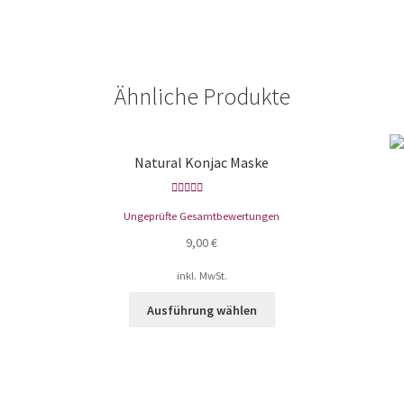
Ähnliche Produkte
Natural Konjac Maske
Bewertet mit
Ungeprüfte Gesamtbewertungen
5.00
von 5
9,00
€
inkl. MwSt.
Ausführung wählen