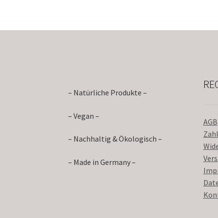
RE
– Natürliche Produkte –
– Vegan –
AGB
Zah
– Nachhaltig & Ökologisch –
Wid
Ver
– Made in Germany –
Imp
Dat
Kon