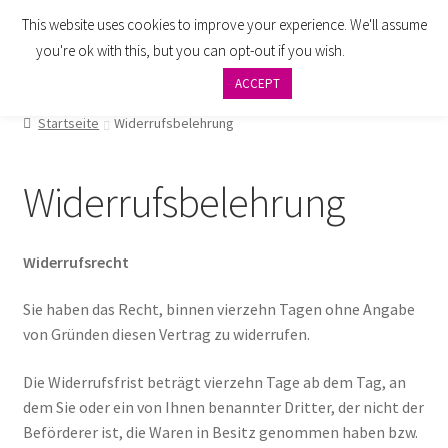
This website uses cookies to improve your experience. We'll assume
Zur
Zum
Menü
you're ok with this, but you can opt-out if you wish.
Cookie
Navigation
Inhalt
settings
ACCEPT
springen
springen
AGB
Startseite
Widerrufsbelehrung
Zahlung
Widerrufsbelehrung
Widerrufsbelehrung
Versand
Widerrufsrecht
Impressum
Sie haben das Recht, binnen vierzehn Tagen ohne Angabe
von Gründen diesen Vertrag zu widerrufen.
Datenschutzbelehrung
Die Widerrufsfrist beträgt vierzehn Tage ab dem Tag, an
dem Sie oder ein von Ihnen benannter Dritter, der nicht der
Kontakt
Beförderer ist, die Waren in Besitz genommen haben bzw.