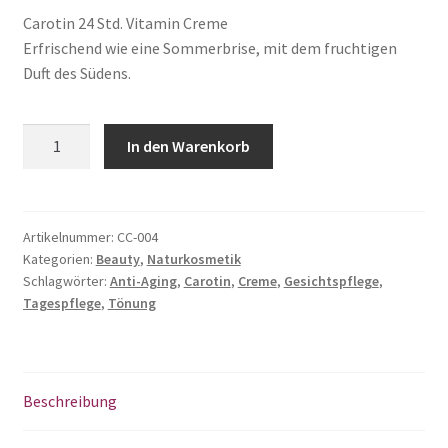
Carotin 24 Std. Vitamin Creme
Erfrischend wie eine Sommerbrise, mit dem fruchtigen
Duft des Südens.
Carotin
In den Warenkorb
Creme
Menge
Artikelnummer:
CC-004
Kategorien:
Beauty
,
Naturkosmetik
Schlagwörter:
Anti-Aging
,
Carotin
,
Creme
,
Gesichtspflege
,
Tagespflege
,
Tönung
Beschreibung