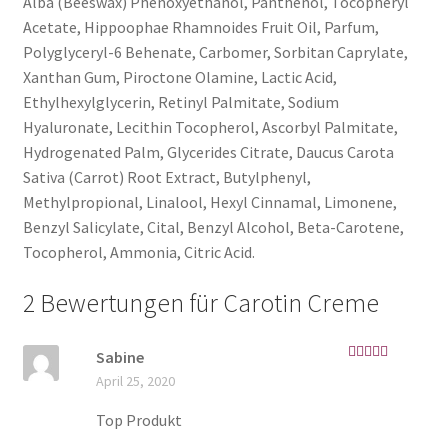
Alba (Beeswax) Phenoxyethanol, Panthenol, Tocopheryl
Acetate, Hippoophae Rhamnoides Fruit Oil, Parfum,
Polyglyceryl-6 Behenate, Carbomer, Sorbitan Caprylate,
Xanthan Gum, Piroctone Olamine, Lactic Acid,
Ethylhexylglycerin, Retinyl Palmitate, Sodium
Hyaluronate, Lecithin Tocopherol, Ascorbyl Palmitate,
Hydrogenated Palm, Glycerides Citrate, Daucus Carota
Sativa (Carrot) Root Extract, Butylphenyl,
Methylpropional, Linalool, Hexyl Cinnamal, Limonene,
Benzyl Salicylate, Cital, Benzyl Alcohol, Beta-Carotene,
Tocopherol, Ammonia, Citric Acid.
2 Bewertungen für
Carotin Creme
Sabine
Bewertet mit
April 25, 2020
5
von 5
Top Produkt