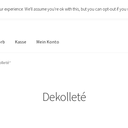
r experience. We'll assume you're ok with this, but you can opt-out if you 
orb
Kasse
Mein Konto
lleté“
Dekolleté