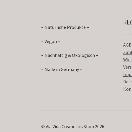
RE
– Natürliche Produkte –
– Vegan –
AGB
Zah
– Nachhaltig & Ökologisch –
Wid
Ver
– Made in Germany –
Imp
Dat
Kon
© Via Vida Cosmetics Shop 2026