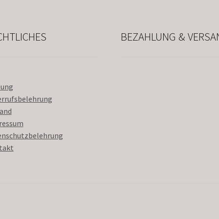
CHTLICHES
BEZAHLUNG & VERSA
lung
errufsbelehrung
sand
ressum
enschutzbelehrung
takt