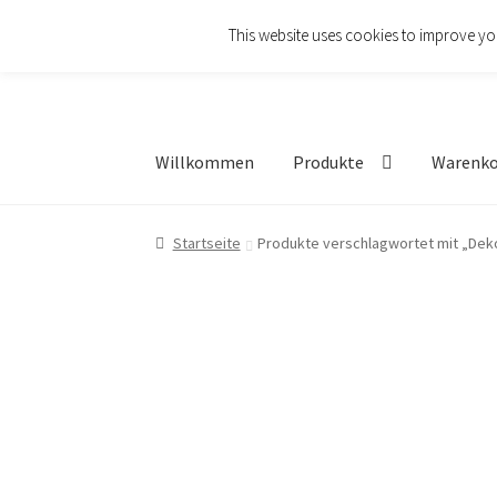
This website uses cookies to improve you
Zur
Zum
Navigation
Inhalt
springen
springen
Willkommen
Produkte
Warenk
Startseite
Produkte verschlagwortet mit „Deko