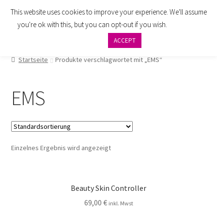
This website uses cookies to improve your experience. We'll assume
Zur
Zum
Menü
you're ok with this, but you can opt-out if you wish.
Cookie
Navigation
Inhalt
settings
ACCEPT
springen
springen
AGB
Startseite
Produkte verschlagwortet mit „EMS“
Zahlung
EMS
Widerrufsbelehrung
Versand
Einzelnes Ergebnis wird angezeigt
Impressum
Datenschutzbelehrung
Beauty Skin Controller
Kontakt
69,00
€
inkl. Mwst