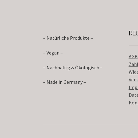
RE
– Natürliche Produkte –
– Vegan –
AGB
Zah
– Nachhaltig & Ökologisch –
Wid
Ver
– Made in Germany –
Imp
Dat
Kon