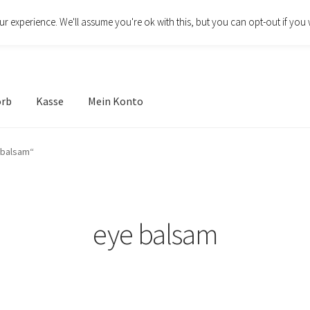
r experience. We'll assume you're ok with this, but you can opt-out if you 
orb
Kasse
Mein Konto
 balsam“
eye balsam