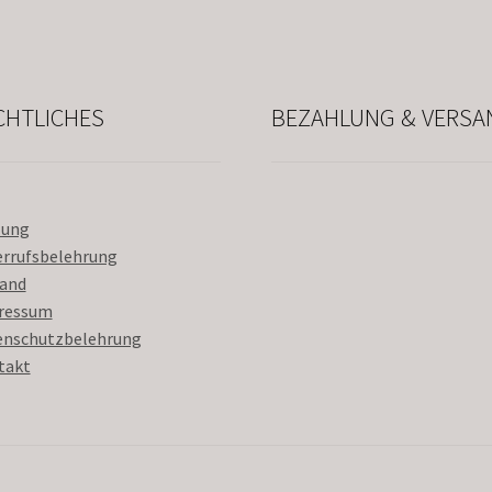
CHTLICHES
BEZAHLUNG & VERSA
lung
errufsbelehrung
sand
ressum
enschutzbelehrung
takt