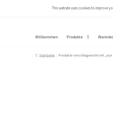
This website uses cookies to improve you
Zur
Zum
Navigation
Inhalt
springen
springen
Willkommen
Produkte
Warenk
Startseite
Produkte verschlagwortet mit „eye