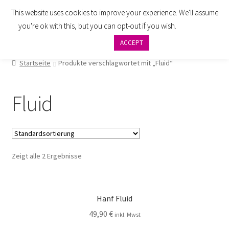
This website uses cookies to improve your experience. We'll assume
Zur
Zum
Menü
you're ok with this, but you can opt-out if you wish.
Cookie
Navigation
Inhalt
settings
ACCEPT
springen
springen
AGB
Startseite
Produkte verschlagwortet mit „Fluid“
Zahlung
Fluid
Widerrufsbelehrung
Versand
Zeigt alle 2 Ergebnisse
Impressum
Datenschutzbelehrung
Hanf Fluid
Kontakt
49,90
€
inkl. Mwst