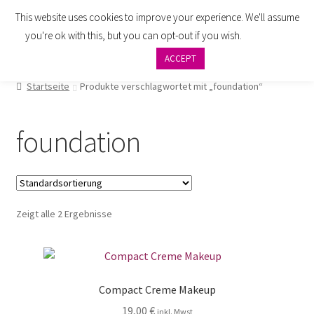
This website uses cookies to improve your experience. We'll assume
Zur
Zum
Menü
you're ok with this, but you can opt-out if you wish.
Cookie
Navigation
Inhalt
settings
ACCEPT
springen
springen
AGB
Startseite
Produkte verschlagwortet mit „foundation“
Zahlung
foundation
Widerrufsbelehrung
Versand
Zeigt alle 2 Ergebnisse
Impressum
Datenschutzbelehrung
Compact Creme Makeup
Kontakt
19,00
€
inkl. Mwst