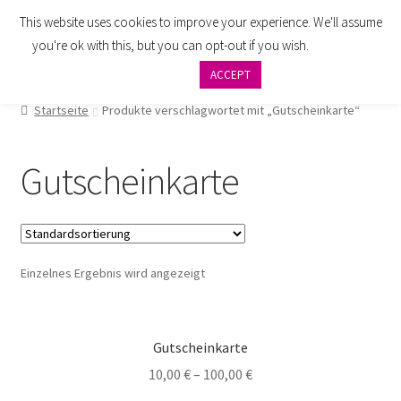
This website uses cookies to improve your experience. We'll assume
Zur
Zum
Menü
you're ok with this, but you can opt-out if you wish.
Cookie
Navigation
Inhalt
settings
ACCEPT
springen
springen
AGB
Startseite
Produkte verschlagwortet mit „Gutscheinkarte“
Zahlung
Gutscheinkarte
Widerrufsbelehrung
Versand
Einzelnes Ergebnis wird angezeigt
Impressum
Datenschutzbelehrung
Gutscheinkarte
Kontakt
10,00
€
–
100,00
€