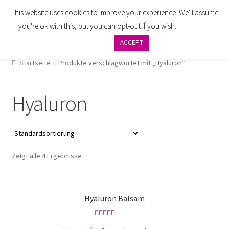
This website uses cookies to improve your experience. We'll assume
Zur
Zum
Menü
you're ok with this, but you can opt-out if you wish.
Cookie
Navigation
Inhalt
settings
ACCEPT
springen
springen
AGB
Startseite
Produkte verschlagwortet mit „Hyaluron“
Zahlung
Hyaluron
Widerrufsbelehrung
Versand
Zeigt alle 4 Ergebnisse
Impressum
Datenschutzbelehrung
Hyaluron Balsam
Kontakt
Bewertet mit