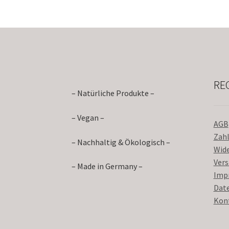
RE
– Natürliche Produkte –
– Vegan –
AGB
Zah
– Nachhaltig & Ökologisch –
Wid
Ver
– Made in Germany –
Imp
Dat
Kon