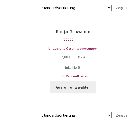
Zeigt a
Konjac Schwamm
Bewertet mit
Ungeprüfte Gesamtbewertungen
5.00
von 5
7,00
€
inkl. Mwst
inkl. MwSt.
zzgl.
Versandkosten
Ausführung wählen
Zeigt a