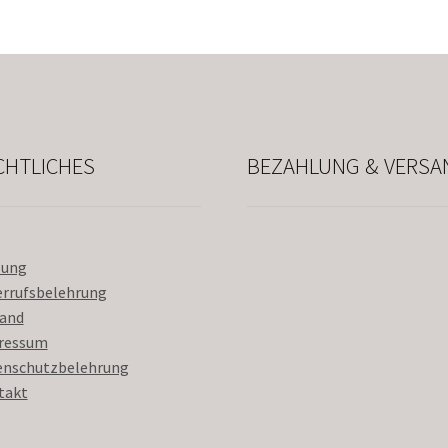
CHTLICHES
BEZAHLUNG & VERSA
lung
errufsbelehrung
sand
ressum
enschutzbelehrung
takt