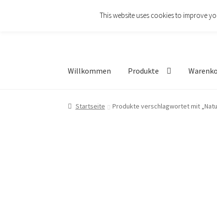
This website uses cookies to improve you
Zur
Zum
Navigation
Inhalt
springen
springen
Willkommen
Produkte
Warenk
Startseite
Produkte verschlagwortet mit „Natu