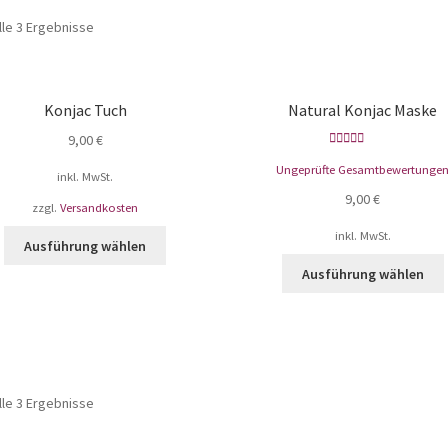
lle 3 Ergebnisse
Konjac Tuch
Natural Konjac Maske
9,00
€
Bewertet mit
Ungeprüfte Gesamtbewertunge
5.00
von 5
inkl. MwSt.
9,00
€
zzgl.
Versandkosten
inkl. MwSt.
Ausführung wählen
Ausführung wählen
lle 3 Ergebnisse