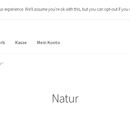
r experience. We'll assume you're ok with this, but you can opt-out if you 
orb
Kasse
Mein Konto
r“
Natur