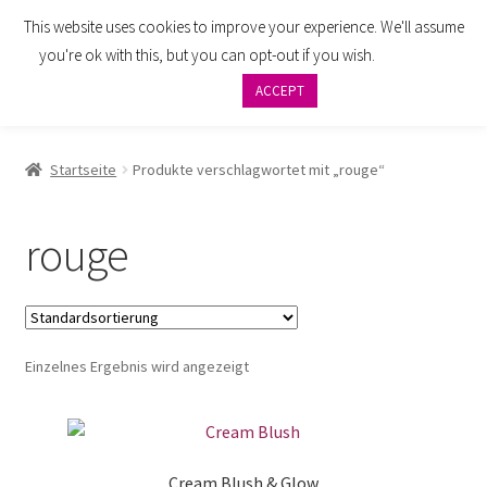
This website uses cookies to improve your experience. We'll assume
Zur
Zum
Menü
you're ok with this, but you can opt-out if you wish.
Cookie
Navigation
Inhalt
settings
ACCEPT
springen
springen
AGB
Startseite
Produkte verschlagwortet mit „rouge“
Zahlung
rouge
Widerrufsbelehrung
Versand
Einzelnes Ergebnis wird angezeigt
Impressum
Datenschutzbelehrung
Cream Blush & Glow
Kontakt