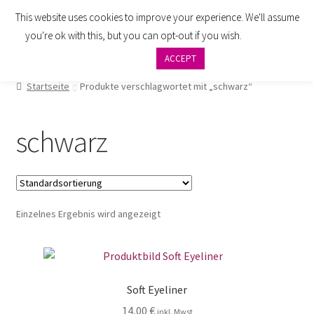
This website uses cookies to improve your experience. We'll assume
Zur
Zum
Menü
you're ok with this, but you can opt-out if you wish.
Cookie
Navigation
Inhalt
settings
ACCEPT
springen
springen
AGB
Startseite
Produkte verschlagwortet mit „schwarz“
Zahlung
schwarz
Widerrufsbelehrung
Versand
Einzelnes Ergebnis wird angezeigt
Impressum
Datenschutzbelehrung
Soft Eyeliner
Kontakt
14,00
€
inkl. Mwst