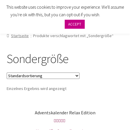
This website uses cookies to improve your experience. We'll assume
Zur
Zum
Menü
you're ok with this, but you can opt-out if you wish.
Cookie
Navigation
Inhalt
settings
ACCEPT
springen
springen
AGB
Startseite
Produkte verschlagwortet mit „Sondergröße“
Zahlung
Sondergröße
Widerrufsbelehrung
Versand
Einzelnes Ergebnis wird angezeigt
Impressum
Datenschutzbelehrung
Adventskalender Relax Edition
Kontakt
Bewertet mit