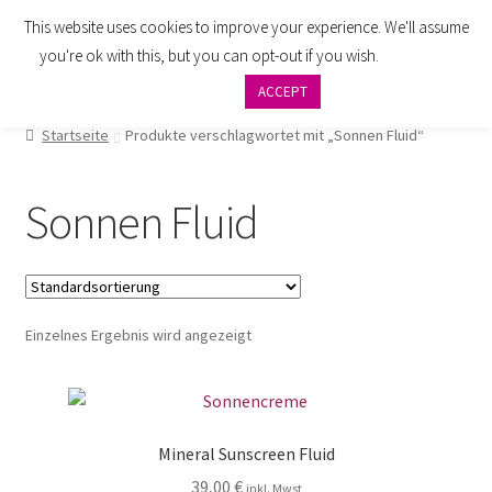
This website uses cookies to improve your experience. We'll assume
Zur
Zum
Menü
you're ok with this, but you can opt-out if you wish.
Cookie
Navigation
Inhalt
settings
ACCEPT
springen
springen
AGB
Startseite
Produkte verschlagwortet mit „Sonnen Fluid“
Zahlung
Sonnen Fluid
Widerrufsbelehrung
Versand
Einzelnes Ergebnis wird angezeigt
Impressum
Datenschutzbelehrung
Mineral Sunscreen Fluid
Kontakt
39,00
€
inkl. Mwst