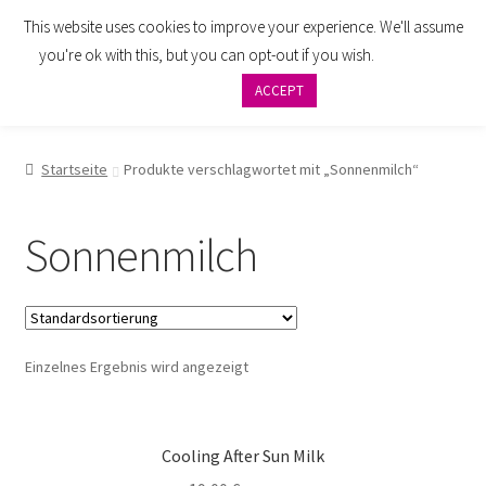
This website uses cookies to improve your experience. We'll assume
Zur
Zum
Menü
you're ok with this, but you can opt-out if you wish.
Cookie
Navigation
Inhalt
settings
ACCEPT
springen
springen
AGB
Startseite
Produkte verschlagwortet mit „Sonnenmilch“
Zahlung
Sonnenmilch
Widerrufsbelehrung
Versand
Einzelnes Ergebnis wird angezeigt
Impressum
Datenschutzbelehrung
Cooling After Sun Milk
Kontakt