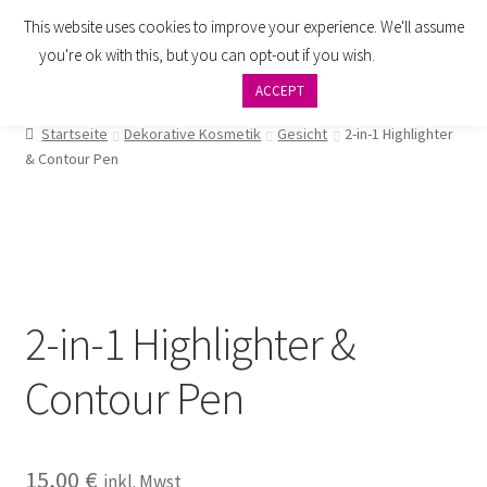
This website uses cookies to improve your experience. We'll assume
Zur
Zum
Menü
you're ok with this, but you can opt-out if you wish.
Cookie
Navigation
Inhalt
settings
ACCEPT
springen
springen
AGB
Startseite
Dekorative Kosmetik
Gesicht
2-in-1 Highlighter
& Contour Pen
Zahlung
Widerrufsbelehrung
Versand
2-in-1 Highlighter &
Impressum
Contour Pen
Datenschutzbelehrung
Kontakt
15,00
€
inkl. Mwst