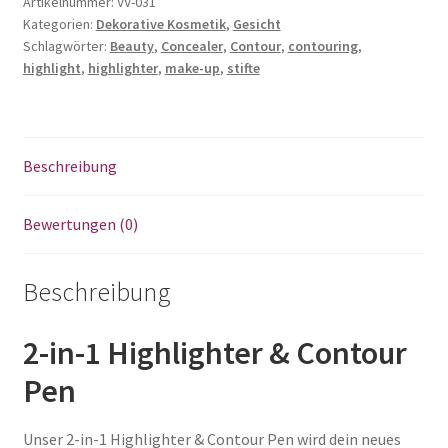
&
Artikelnummer:
VV-031
Kategorien:
Dekorative Kosmetik
,
Gesicht
Contour
Schlagwörter:
Beauty
,
Concealer
,
Contour
,
contouring
,
Pen
highlight
,
highlighter
,
make-up
,
stifte
Menge
Beschreibung
Bewertungen (0)
Beschreibung
2-in-1 Highlighter & Contour
Pen
Unser 2-in-1 Highlighter & Contour Pen wird dein neues