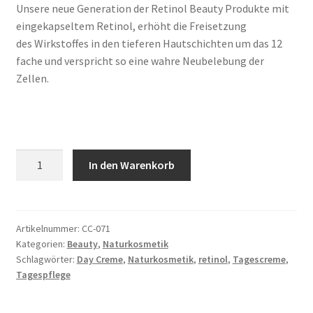
Unsere neue Generation der Retinol Beauty Produkte mit
eingekapseltem Retinol, erhöht die Freisetzung
des Wirkstoffes in den tieferen Hautschichten um das 12
fache und verspricht so eine wahre Neubelebung der
Zellen.
Retinol
In den Warenkorb
Magic
Day
Creme
Menge
Artikelnummer:
CC-071
Kategorien:
Beauty
,
Naturkosmetik
Schlagwörter:
Day Creme
,
Naturkosmetik
,
retinol
,
Tagescreme
,
Tagespflege