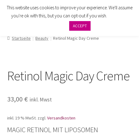
This website uses cookies to improve your experience. We'll assume
Zur
Zum
Menü
you're ok with this, but you can opt-out if you wish.
Cookie
Navigation
Inhalt
settings
ACCEPT
springen
springen
AGB
Startseite
Beauty
Retinol Magic Day Creme
Zahlung
Widerrufsbelehrung
Retinol Magic Day Creme
Versand
Impressum
33,00
€
inkl. Mwst
Datenschutzbelehrung
inkl. 19 % MwSt.
zzgl.
Versandkosten
Kontakt
MAGIC RETINOL MIT LIPOSOMEN